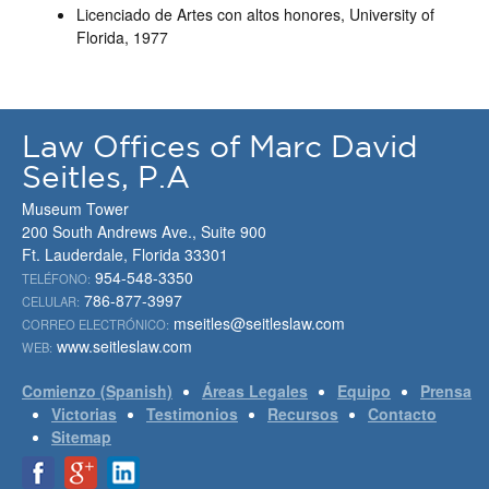
Licenciado de Artes con altos honores, University of
Florida, 1977
Law Offices of Marc David
Seitles, P.A
Museum Tower
200 South Andrews Ave., Suite 900
Ft. Lauderdale, Florida 33301
954-548-3350
TELÉFONO:
786-877-3997
CELULAR:
mseitles@seitleslaw.com
CORREO ELECTRÓNICO:
www.seitleslaw.com
WEB:
Comienzo (Spanish)
Áreas Legales
Equipo
Prensa
Victorias
Testimonios
Recursos
Contacto
Sitemap