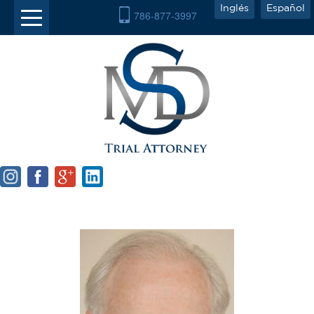
Inglés
Español
786-877-3997